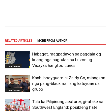
Facebook
Twitter
Pinterest
Wh
RELATED ARTICLES
MORE FROM AUTHOR
Habagat, magpadayon sa pagdala og
kusog nga pag-ulan sa Luzon ug
Visayas hangtod Lunes
Local News
Kanhi bodyguard ni Zaldy Co, miangkon
nga pang-blackmail ang katuyoan sa
grupo
Local News
Tulo ka Pilipinong seafarer, gi-atake sa
Southwest England; posibleng hate