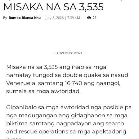
MISAKA NA SA 3,535
By
Bombo Bianca Khu
-
July 8, 2026 | 7:39 AM
21
Facebook
Twitter
Pinterest
Wh
-- ADVERTISEMENT --
Misaka na sa 3,535 ang ihap sa mga
namatay tungod sa double quake sa nasud
Venezuela, samtang 16,740 ang naangol,
sumala sa mga awtoridad.
Gipahibalo sa mga awtoridad nga posible pa
nga madugangan ang gidaghanon sa mga
biktima samtang nagpadayon ang search
and rescue operations sa mga apektadong