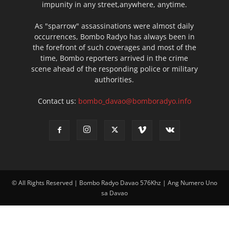
impunity in any street,anywhere, anytime.
As "sparrow" assassinations were almost daily
occurrences, Bombo Radyo has always been in
the forefront of such coverages and most of the
time, Bombo reporters arrived in the crime
scene ahead of the responding police or military
authorities.
Contact us:
bombo_davao@bomboradyo.info
© All Rights Reserved | Bombo Radyo Davao 576Khz | Ang Numero Uno
sa Davao