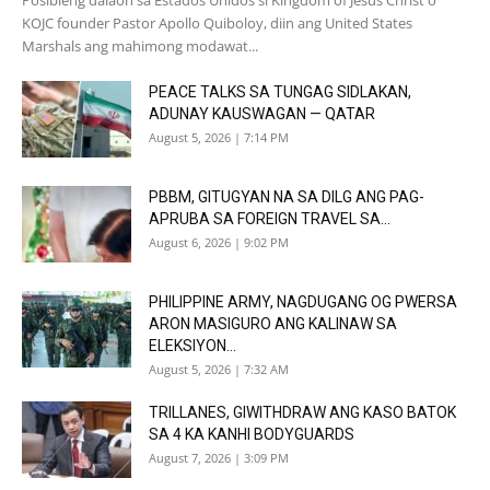
KOJC founder Pastor Apollo Quiboloy, diin ang United States
Marshals ang mahimong modawat...
PEACE TALKS SA TUNGAG SIDLAKAN,
ADUNAY KAUSWAGAN — QATAR
August 5, 2026 | 7:14 PM
PBBM, GITUGYAN NA SA DILG ANG PAG-
APRUBA SA FOREIGN TRAVEL SA...
August 6, 2026 | 9:02 PM
PHILIPPINE ARMY, NAGDUGANG OG PWERSA
ARON MASIGURO ANG KALINAW SA
ELEKSIYON...
August 5, 2026 | 7:32 AM
TRILLANES, GIWITHDRAW ANG KASO BATOK
SA 4 KA KANHI BODYGUARDS
August 7, 2026 | 3:09 PM