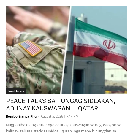
Local News
PEACE TALKS SA TUNGAG SIDLAKAN,
ADUNAY KAUSWAGAN — QATAR
Bombo Bianca Khu
-
August 5, 2026 | 7:14 PM
Nagpahibalo ang Qatar nga adunay kauswagan sa negosasyon sa
kalinaw tali sa Estados Unidos ug Iran, nga maoy hinungdan sa