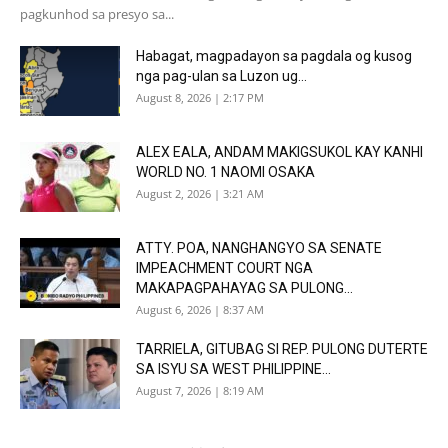
pagkunhod sa presyo sa...
Habagat, magpadayon sa pagdala og kusog
nga pag-ulan sa Luzon ug...
August 8, 2026 | 2:17 PM
ALEX EALA, ANDAM MAKIGSUKOL KAY KANHI
WORLD NO. 1 NAOMI OSAKA
August 2, 2026 | 3:21 AM
ATTY. POA, NANGHANGYO SA SENATE
IMPEACHMENT COURT NGA
MAKAPAGPAHAYAG SA PULONG...
August 6, 2026 | 8:37 AM
TARRIELA, GITUBAG SI REP. PULONG DUTERTE
SA ISYU SA WEST PHILIPPINE...
August 7, 2026 | 8:19 AM