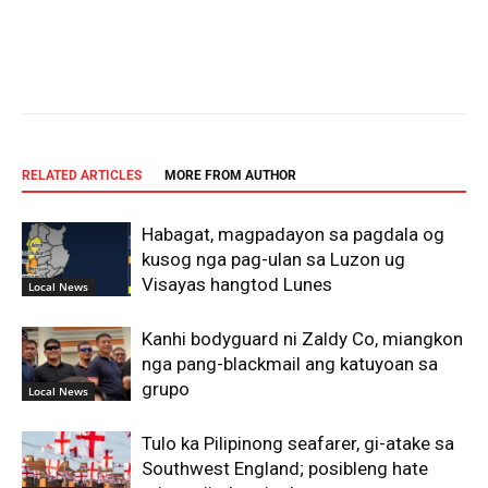
Facebook
Twitter
Pinterest
Wh
RELATED ARTICLES
MORE FROM AUTHOR
Habagat, magpadayon sa pagdala og
kusog nga pag-ulan sa Luzon ug
Visayas hangtod Lunes
Local News
Kanhi bodyguard ni Zaldy Co, miangkon
nga pang-blackmail ang katuyoan sa
grupo
Local News
Tulo ka Pilipinong seafarer, gi-atake sa
Southwest England; posibleng hate