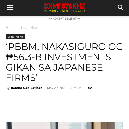
-- ADVERTISEMENT --
Home
Local News
Local News
‘PBBM, NAKASIGURO OG
₱56.3-B INVESTMENTS
GIKAN SA JAPANESE
FIRMS’
By
Bombo Gab Batican
-
May 29, 2026 | 2:19 AM
17
Facebook
Twitter
Pinterest
Wh