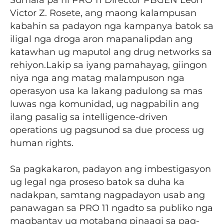
Sumala pa ni PRO 11 Director PBGEN Leon
Victor Z. Rosete, ang maong kalampusan
kabahin sa padayon nga kampanya batok sa
iligal nga droga aron mapanalipdan ang
katawhan ug maputol ang drug networks sa
rehiyon.Lakip sa iyang pamahayag, giingon
niya nga ang matag malampuson nga
operasyon usa ka lakang padulong sa mas
luwas nga komunidad, ug nagpabilin ang
ilang pasalig sa intelligence-driven
operations ug pagsunod sa due process ug
human rights.
Sa pagkakaron, padayon ang imbestigasyon
ug legal nga proseso batok sa duha ka
nadakpan, samtang nagpadayon usab ang
panawagan sa PRO 11 ngadto sa publiko nga
magbantay ug motabang pinaagi sa pag-