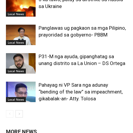
sa Ukraine
Local News
Panglawas ug pagkaon sa mga Pilipino,
prayoridad sa gobyerno- PBBM
Local News
P31-M nga ayuda, gipanghatag sa
unang distrito sa La Union – DS Ortega
Local News
Pahayag ni VP Sara nga adunay
“bending of the law” sa impeachment,
gikabalak-an- Atty. Tolosa
Local News
MORE NEWS