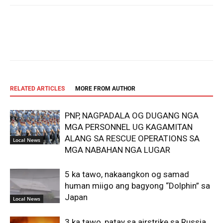
Facebook
Twitter
Pinterest
Wh
RELATED ARTICLES
MORE FROM AUTHOR
PNP, NAGPADALA OG DUGANG NGA
MGA PERSONNEL UG KAGAMITAN
ALANG SA RESCUE OPERATIONS SA
Local News
MGA NABAHAN NGA LUGAR
5 ka tawo, nakaangkon og samad
human miigo ang bagyong “Dolphin” sa
Japan
Local News
3 ka tawo, patay sa airstrike sa Russia