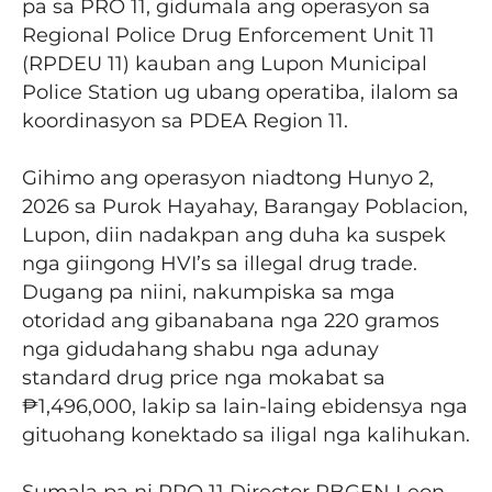
pa sa PRO 11, gidumala ang operasyon sa
Regional Police Drug Enforcement Unit 11
(RPDEU 11) kauban ang Lupon Municipal
Police Station ug ubang operatiba, ilalom sa
koordinasyon sa PDEA Region 11.
Gihimo ang operasyon niadtong Hunyo 2,
2026 sa Purok Hayahay, Barangay Poblacion,
Lupon, diin nadakpan ang duha ka suspek
nga giingong HVI’s sa illegal drug trade.
Dugang pa niini, nakumpiska sa mga
otoridad ang gibanabana nga 220 gramos
nga gidudahang shabu nga adunay
standard drug price nga mokabat sa
₱1,496,000, lakip sa lain-laing ebidensya nga
gituohang konektado sa iligal nga kalihukan.