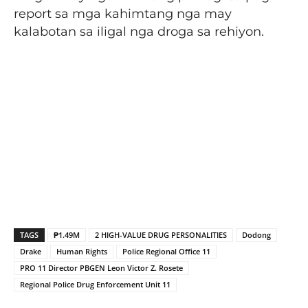
report sa mga kahimtang nga may
kalabotan sa iligal nga droga sa rehiyon.
TAGS
₱1.49M
2 HIGH-VALUE DRUG PERSONALITIES
Dodong
Drake
Human Rights
Police Regional Office 11
PRO 11 Director PBGEN Leon Victor Z. Rosete
Regional Police Drug Enforcement Unit 11