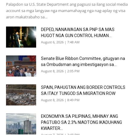
Palapdon sa U.S. State Department ang pagsusi sa ilang social media
account sa mga langyaw nga mamamahayag nga nag-aplay og visa
aron makatrabaho sa...
DEPED, NANAWAGAN SA PNP SA MAS
HUGOT NGA GUN CONTROL HUMAN...
August 6, 2026 | 7:48 AM
Senate Blue Ribbon Committee, gitugyan na
sa Ombudsman ang imbestigasyon sa...
August 8, 2026 | 2:05 PM
SPAIN, PAHUGTAN ANG BORDER CONTROLS
SA ITALY TUNGOD SA MIGRATION ROW
August 8, 2026 | 8:49 PM
EKONOMIYA SA PILIPINAS, MIHINAY ANG
PAGTUBO SA 2.3% NIADTONG IKADUHANG
KWARTER...
August 7, 2026 | 2:43 PM