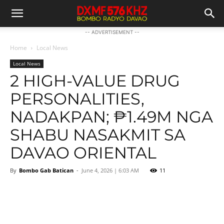
-- ADVERTISEMENT --
Home
Local News
Local News
2 HIGH-VALUE DRUG
PERSONALITIES,
NADAKPAN; ₱1.49M NGA
SHABU NASAKMIT SA
DAVAO ORIENTAL
By
Bombo Gab Batican
-
June 4, 2026 | 6:03 AM
11
Facebook
Twitter
Pinterest
Wh