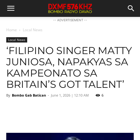
-- ADVERTISEMENT --
Home
Local News
Local News
‘FILIPINO SINGER MATTY
JUNIOSA, NAPAKYAS SA
KAMPEONATO SA
BRITAIN’S GOT TALENT’
By
Bombo Gab Batican
-
June 1, 2026 | 12:10 AM
6
Facebook
Twitter
Pinterest
Wh