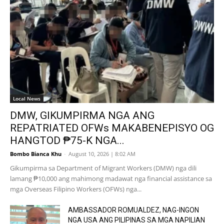
Local News
DMW, GIKUMPIRMA NGA ANG
REPATRIATED OFWs MAKABENEPISYO OG
HANGTOD ₱75-K NGA...
Bombo Bianca Khu
-
August 10, 2026 | 8:02 AM
Gikumpirma sa Department of Migrant Workers (DMW) nga dili
lamang ₱10,000 ang mahimong madawat nga financial assistance sa
mga Overseas Filipino Workers (OFWs) nga...
AMBASSADOR ROMUALDEZ, NAG-INGON
NGA USA ANG PILIPINAS SA MGA NAPILIAN