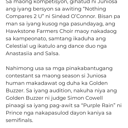
Sa maong kompetisyon, gihatud ni Juniosa
ang iyang bersyon sa awiting “Nothing
Compares 2 U” ni Sinéad O’Connor. Bisan pa
man sa iyang kusog nga pasundayag, ang
Hawkstone Farmers Choir maoy nakadaog
sa kampeonato, samtang ikaduha ang
Celestial ug ikatulo ang dance duo nga
Anastasiia and Salsa.
Nahimong usa sa mga pinakabantugang
contestant sa maong season si Juniosa
human makadawat og duha ka Golden
Buzzer. Sa iyang audition, nakuha niya ang
Golden Buzzer ni judge Simon Cowell
pinaagi sa iyang pag-awit sa “Purple Rain” ni
Prince nga nakapasulod dayon kaniya sa
semifinals.