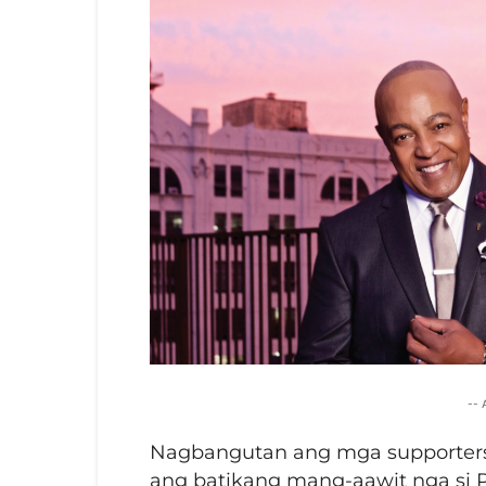
--
Nagbangutan ang mga supporters
ang batikang mang-aawit nga si P