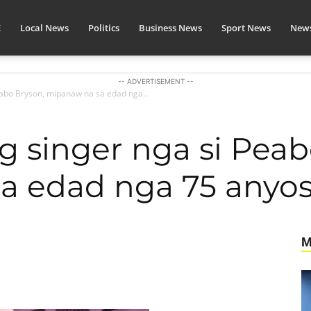
E
Local News
Politics
Business News
Sport News
News
-- ADVERTISEMENT --
abo Bryson, mipanaw na sa edad nga...
 singer nga si Peab
a edad nga 75 anyo
M
itter
Pinterest
WhatsApp
Linkedin