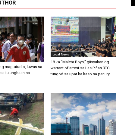
UTHOR
Local News
18 ka “Maleta Boys,” giisyuhan og
ong magtutudlo, luwas sa
warrant of arrest sa Las Piñas RTC
sa tulunghaan sa
tungod sa upat ka kaso sa perjury