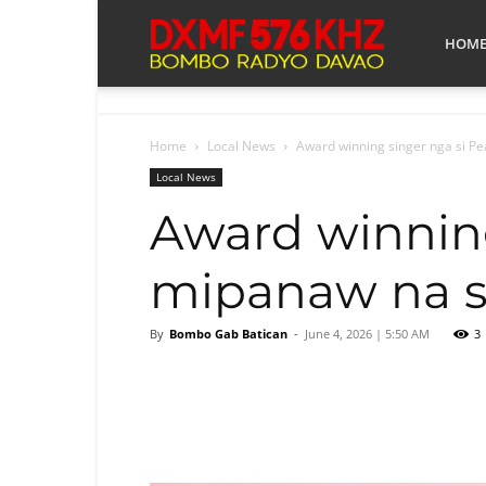
Bombo
HOM
Radyo
Home
Local News
Award winning singer nga si Pe
Local News
Award winning
Davao
mipanaw na s
By
Bombo Gab Batican
-
June 4, 2026 | 5:50 AM
3
Facebook
Tw
Share