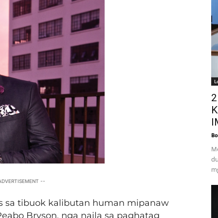
L
2
K
I
Bo
Mo
du
mg
 ADVERTISEMENT --
 sa tibuok kalibutan human mipanaw
eabo Bryson, nga naila sa paghatag