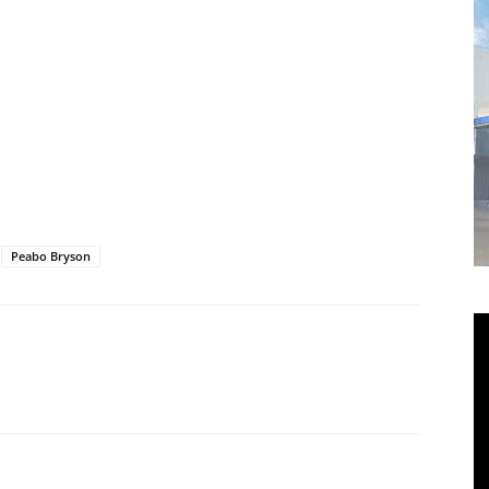
Peabo Bryson
itter
Pinterest
WhatsApp
Linkedin