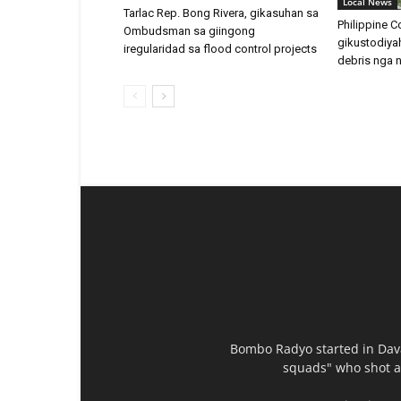
Local News
Tarlac Rep. Bong Rivera, gikasuhan sa
Philippine C
Ombudsman sa giingong
gikustodiya
iregularidad sa flood control projects
debris nga 
Bombo Radyo started in Dava
squads" who shot an