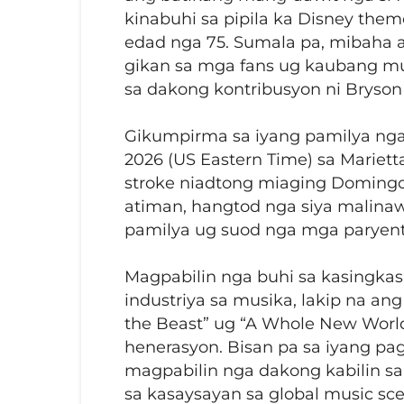
kinabuhi sa pipila ka Disney them
edad nga 75. Sumala pa, mibah
gikan sa mga fans ug kaubang mu
sa dakong kontribusyon ni Bryson 
Gikumpirma sa iyang pamilya nga
2026 (US Eastern Time) sa Marietta
stroke niadtong miaging Domingo
atiman, hangtod nga siya malina
pamilya ug suod nga mga paryent
Magpabilin nga buhi sa kasingkas
industriya sa musika, lakip na a
the Beast” ug “A Whole New World
henerasyon. Bisan pa sa iyang p
magpabilin nga dakong kabilin s
sa kasaysayan sa global music sce