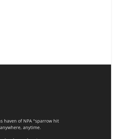
as haven of NPA "sparrow hit
t,anywhere, anytime.