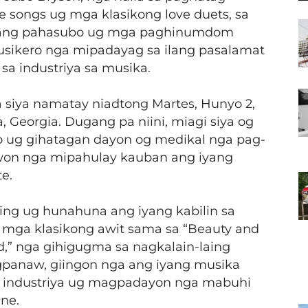
e songs ug mga klasikong love duets, sa
a ang pahasubo ug mga paghinumdom
sikero nga mipadayag sa ilang pasalamat
sa industriya sa musika.
 siya namatay niadtong Martes, Hunyo 2,
, Georgia. Dugang pa niini, miagi siya og
 ug gihatagan dayon og medikal nga pag-
won nga mipahulay kauban ang iyang
e.
ing ug hunahuna ang iyang kabilin sa
ng mga klasikong awit sama sa “Beauty and
,” nga gihigugma sa nagkalain-laing
agpanaw, giingon nga ang iyang musika
a industriya ug magpadayon nga mabuhi
ne.