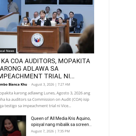
ocal News
 KA COA AUDITORS, MOPAKITA
ARONG ADLAWA SA
MPEACHMENT TRIAL NI...
mbo Bianca Khu
-
August 3, 2026 | 7:27 AM
pakita karong adlawng Lunes, Agosto 3, 2026 ang
ha ka auditors sa Commission on Audit (COA) isip
a testigo sa impeachment trial ni Vice...
Queen of All Media Kris Aquino,
opisyal nang mibalik sa screen...
August 7, 2026 | 7:35 PM