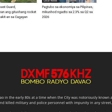
Local News
oast Guard,
Pagtubo sa ekonomiya sa Pilipinas,
han ang gituohang rocket
mikunhod ngadto sa 2.3% sa Q2 sa
nakit-an sa Cagayan
2026
o in the early 80s at a time when the City was notoriously known 
d killed military and police personnel with impunity in any stree