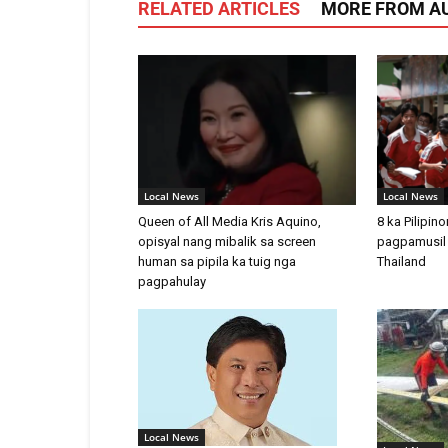
RELATED ARTICLES
MORE FROM A
Local News
Local News
Queen of All Media Kris Aquino,
8 ka Pilipin
opisyal nang mibalik sa screen
pagpamusil 
human sa pipila ka tuig nga
Thailand
pagpahulay
Local News