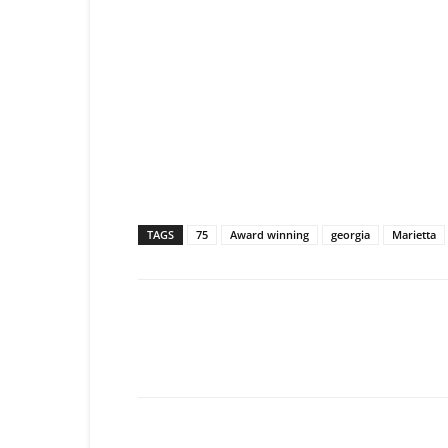
TAGS
75
Award winning
georgia
Marietta
Facebook
Tw
Share