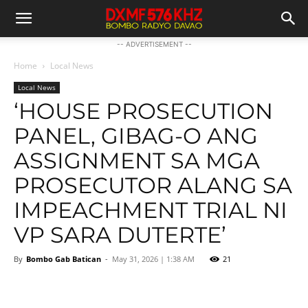
-- ADVERTISEMENT --
Home
Local News
Local News
‘HOUSE PROSECUTION
PANEL, GIBAG-O ANG
ASSIGNMENT SA MGA
PROSECUTOR ALANG SA
IMPEACHMENT TRIAL NI
VP SARA DUTERTE’
By
Bombo Gab Batican
-
May 31, 2026 | 1:38 AM
21