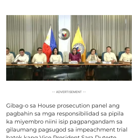
Facebook
Twitter
Pinterest
Wh
-- ADVERTISEMENT --
Gibag-o sa House prosecution panel ang
pagbahin sa mga responsibilidad sa pipila
ka miyembro niini isip pagpangandam sa
gilaumang pagsugod sa impeachment trial
batok kang Vice President Sara Duterte.