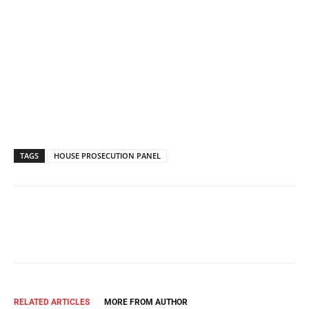
TAGS
HOUSE PROSECUTION PANEL
Facebook
Twitter
Pinterest
Wh
RELATED ARTICLES
MORE FROM AUTHOR