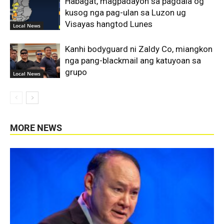
Habagat, magpadayon sa pagdala og
kusog nga pag-ulan sa Luzon ug
Visayas hangtod Lunes
Local News
Kanhi bodyguard ni Zaldy Co, miangkon
nga pang-blackmail ang katuyoan sa
grupo
Local News
MORE NEWS