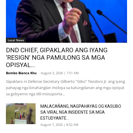
Local News
DND CHIEF, GIPAKLARO ANG IYANG
‘RESIGN’ NGA PAMULONG SA MGA
OPISYAL...
Bombo Bianca Khu
-
August 3, 2026 | 7:51 AM
Gipaklaro ni Defense Secretary Gilberto “Gibo” Teodoro Jr. ang iyang
pahayag nga kinahanglan mobiya sa katungdanan ang mga opisyal
sa gobyerno nga dili mosuporta...
MALACAÑANG, NAGPAHAYAG OG KASUBO
SA VIRAL NGA INSIDENTE SA MGA
ESTUDYANTE...
August 7, 2026 | 8:52 AM