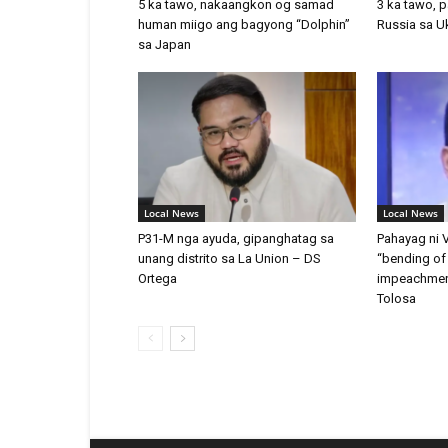
5 ka tawo, nakaangkon og samad
3 ka tawo, p
human miigo ang bagyong “Dolphin”
Russia sa U
sa Japan
Local News
Local News
P31-M nga ayuda, gipanghatag sa
Pahayag ni 
unang distrito sa La Union – DS
“bending of 
Ortega
impeachment
Tolosa