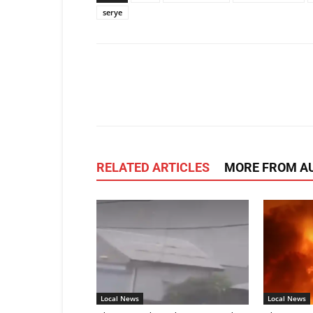
serye
Facebook
Tw
Share
RELATED ARTICLES
MORE FROM A
Local News
Local News