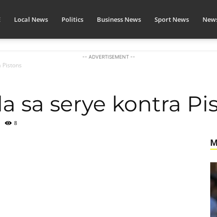
E
Local News
Politics
Business News
Sport News
News
-- ADVERTISEMENT --
 Pistons
a sa serye kontra Pi
8
M
itter
Pinterest
WhatsApp
Linkedin