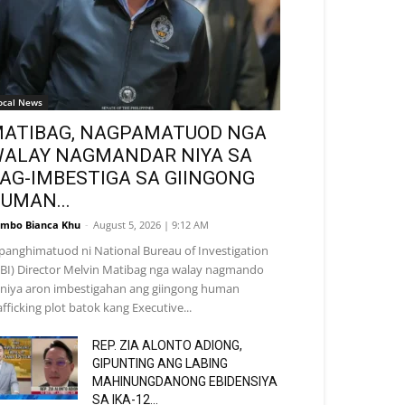
ocal News
ATIBAG, NAGPAMATUOD NGA
ALAY NAGMANDAR NIYA SA
AG-IMBESTIGA SA GIINGONG
UMAN...
mbo Bianca Khu
-
August 5, 2026 | 9:12 AM
panghimatuod ni National Bureau of Investigation
BI) Director Melvin Matibag nga walay nagmando
niya aron imbestigahan ang giingong human
afficking plot batok kang Executive...
REP. ZIA ALONTO ADIONG,
GIPUNTING ANG LABING
MAHINUNGDANONG EBIDENSIYA
SA IKA-12...