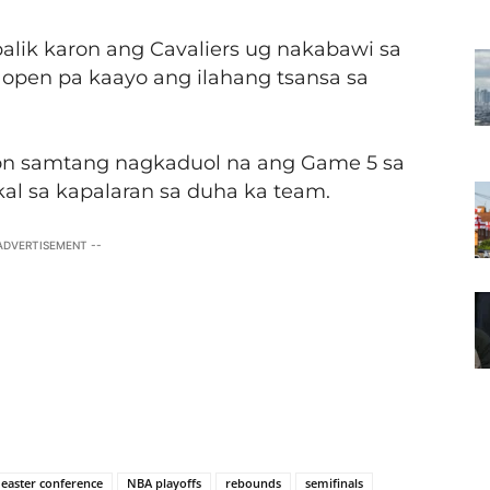
balik karon ang Cavaliers ug nakabawi sa
pen pa kaayo ang ilahang tsansa sa
on samtang nagkaduol na ang Game 5 sa
al sa kapalaran sa duha ka team.
 ADVERTISEMENT --
easter conference
NBA playoffs
rebounds
semifinals