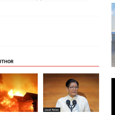
itter
Pinterest
WhatsApp
Linkedin
UTHOR
Local News