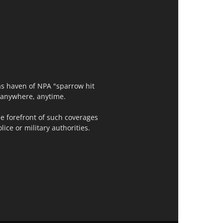
as haven of NPA "sparrow hit
t,anywhere, anytime.
e forefront of such coverages
ce or military authorities.