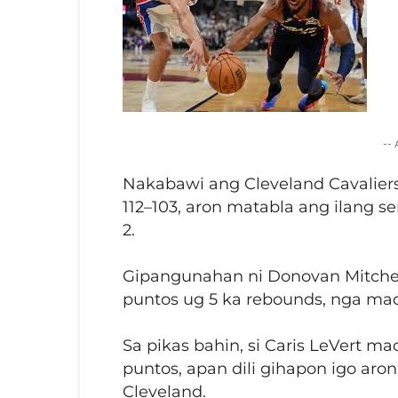
--
Nakabawi ang Cleveland Cavaliers 
112–103, aron matabla ang ilang se
2.
Gipangunahan ni Donovan Mitchel
puntos ug 5 ka rebounds, nga ma
Sa pikas bahin, si Caris LeVert m
puntos, apan dili gihapon igo ar
Cleveland.