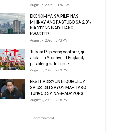
August 5, 2026 | 11:57 AM
EKONOMIYA SA PILIPINAS,
MIHINAY ANG PAGTUBO SA 2.3%
NIADTONG IKADUHANG
KWARTER...
August 7, 2026 | 2:43 PM
Tulo ka Pilipinong seafarer, gi-
atake sa Southwest England;
posibleng hate crime...
August 8, 2026 | 2:09 PM
EKSTRADISYON NI QUIBOLOY
SA US, DILI SAYON MAHITABO
TUNGOD SA NAGPADAYONG...
August 7, 2026 | 2:58 PM
- Advertisement -