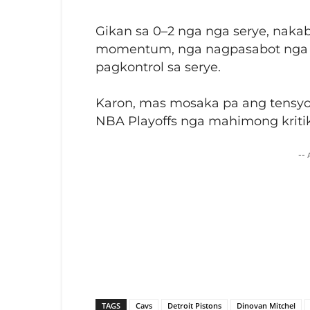
Gikan sa 0–2 nga nga serye, naka
momentum, nga nagpasabot nga o
pagkontrol sa serye.
Karon, mas mosaka pa ang tensy
NBA Playoffs nga mahimong kritik
--
TAGS
Cavs
Detroit Pistons
Dinovan Mitchel