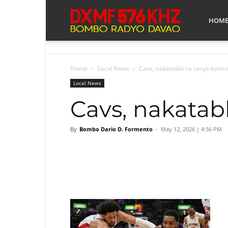
Bombo
HOM
Radyo
Home
Local News
Cavs, nakatabla sa serye kontra
Local News
Cavs, nakatabl
Davao
By
Bombo Dario D. Formento
-
May 12, 2026 | 4:56 PM
Facebook
Tw
Share