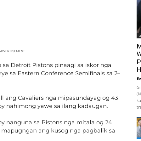
L
M
 ADVERTISEMENT --
W
P
sa Detroit Pistons pinaagi sa iskor nga
H
rye sa Eastern Conference Semifinals sa 2–
Bo
Gi
(N
l ang Cavaliers nga mipasundayag og 43
ka
oy nahimong yawe sa ilang kadaugan.
tr
aoy nanguna sa Pistons nga mitala og 24
on mapugngan ang kusog nga pagbalik sa