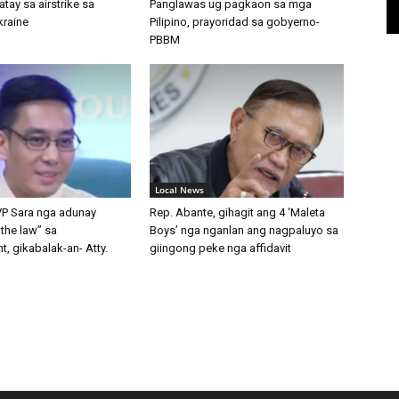
atay sa airstrike sa
Panglawas ug pagkaon sa mga
kraine
Pilipino, prayoridad sa gobyerno-
PBBM
Local News
VP Sara nga adunay
Rep. Abante, gihagit ang 4 ‘Maleta
the law” sa
Boys’ nga nganlan ang nagpaluyo sa
, gikabalak-an- Atty.
giingong peke nga affidavit