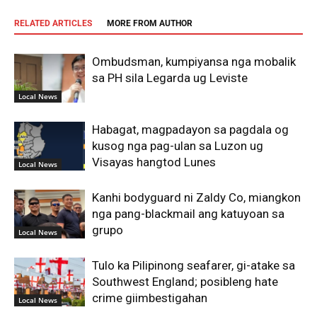
RELATED ARTICLES
MORE FROM AUTHOR
Ombudsman, kumpiyansa nga mobalik
sa PH sila Legarda ug Leviste
Local News
Habagat, magpadayon sa pagdala og
kusog nga pag-ulan sa Luzon ug
Visayas hangtod Lunes
Local News
Kanhi bodyguard ni Zaldy Co, miangkon
nga pang-blackmail ang katuyoan sa
grupo
Local News
Tulo ka Pilipinong seafarer, gi-atake sa
Southwest England; posibleng hate
crime giimbestigahan
Local News