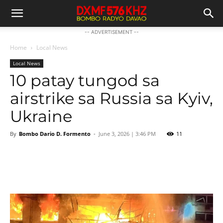
-- ADVERTISEMENT --
Home
Local News
Local News
10 patay tungod sa
airstrike sa Russia sa Kyiv,
Ukraine
By
Bombo Dario D. Formento
-
June 3, 2026 | 3:46 PM
11
Facebook
Twitter
Pinterest
Wh