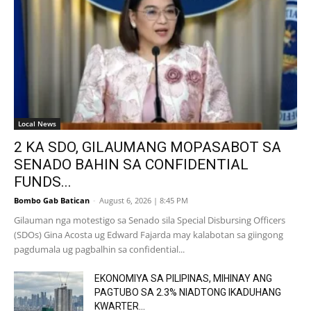
Local News
2 KA SDO, GILAUMANG MOPASABOT SA
SENADO BAHIN SA CONFIDENTIAL
FUNDS...
Bombo Gab Batican
-
August 6, 2026 | 8:45 PM
Gilauman nga motestigo sa Senado sila Special Disbursing Officers
(SDOs) Gina Acosta ug Edward Fajarda may kalabotan sa giingong
pagdumala ug pagbalhin sa confidential...
EKONOMIYA SA PILIPINAS, MIHINAY ANG
PAGTUBO SA 2.3% NIADTONG IKADUHANG
KWARTER...